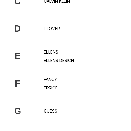
C
CALVIN KLEIN
D
DLOVER
ELLENS
E
ELLENS DESIGN
FANCY
F
FPRICE
G
GUESS