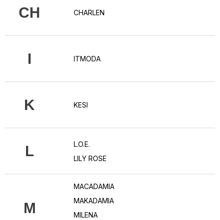
CH
CHARLEN
I
ITMODA
K
KESI
L.O.E.
L
LILY ROSE
MACADAMIA
MAKADAMIA
M
MILENA