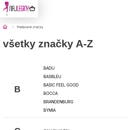
Prejsť
na
NÁKUPNÝ
obsah
KOŠÍK
Domov
Predávané značky
všetky značky A-Z
BADU
BASBLEU
BASIC FEEL GOOD
B
BOCCA
BRANDENBURG
BYMIA