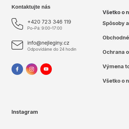
Z
Kontaktujte nás
Všetko o 
á
p
+420 723 346 119
Spôsoby a
ä
Po–Pá: 9:00–17:00
t
Obchodné
i
info@nejleginy.cz
e
Odpovídáme do 24 hodin
Ochrana o
Výmena t
Všetko o 
Instagram