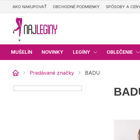
Prejsť
AKO NAKUPOVAŤ
OBCHODNÉ PODMIENKY
SPÔSOBY A CEN
na
obsah
MUŠELÍN
NOVINKY
LEGÍNY
OBLEČENIE
Predávané značky
BADU
Domov
B
BAD
o
č
n
ý
V
p
ý
a
p
n