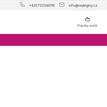
+420723346119
info@nejleginy.cz
NÁKUPNÝ
Prázdny košík
KOŠÍK