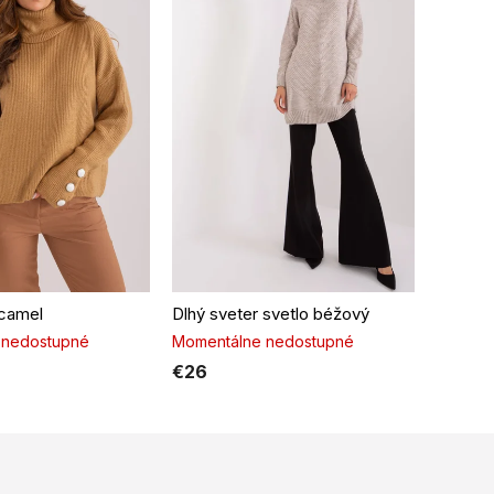
 camel
Dlhý sveter svetlo béžový
 nedostupné
Momentálne nedostupné
€26
O
v
l
á
d