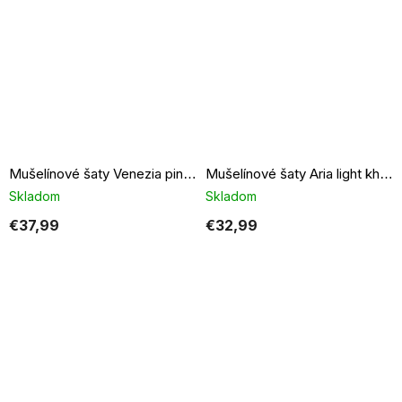
Mušelínové šaty Venezia pink orange stripes
Mušelínové šaty Aria light khaki
Skladom
Skladom
€37,99
€32,99