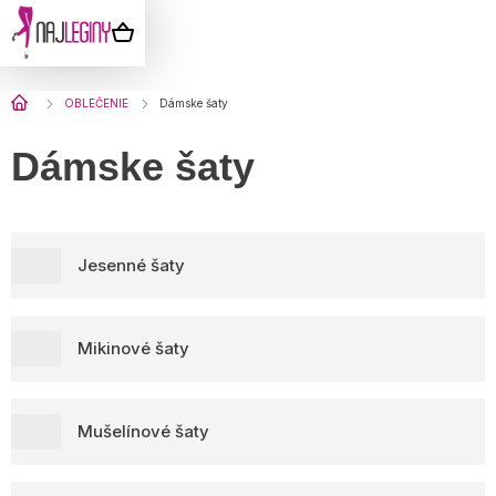
Prejsť
na
NÁKUPNÝ
obsah
KOŠÍK
Domov
OBLEČENIE
Dámske šaty
Dámske šaty
Jesenné šaty
Mikinové šaty
Mušelínové šaty