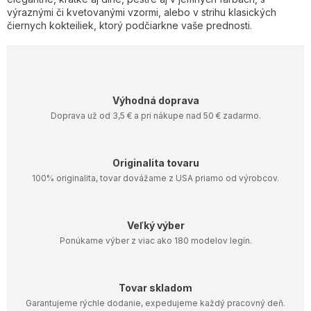
r
výraznými či kvetovanými vzormi, alebo v strihu klasických
v
čiernych kokteiliek, ktorý podčiarkne vaše prednosti.
k
y
v
ý
p
i
Výhodná doprava
s
Doprava už od 3,5 € a pri nákupe nad 50 € zadarmo.
u
Originalita tovaru
100% originalita, tovar dovážame z USA priamo od výrobcov.
Veľký výber
Ponúkame výber z viac ako 180 modelov legín.
Tovar skladom
Garantujeme rýchle dodanie, expedujeme každý pracovný deň.