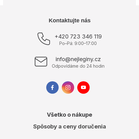
Z
Kontaktujte nás
á
p
+420 723 346 119
ä
Po–Pá: 9:00–17:00
t
i
info@nejleginy.cz
e
Odpovídáme do 24 hodin
Všetko o nákupe
Spôsoby a ceny doručenia