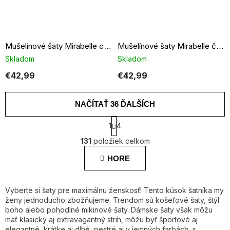
Mušelínové šaty Mirabelle candy pink
Mušelínové šaty Mirabelle čierne
Skladom
Skladom
€42,99
€42,99
NAČÍTAŤ 36 ĎALŠÍCH
S
1
4
t
O
r
131
položiek celkom
v
á
l
n
HORE
á
k
o
d
v
a
a
Vyberte si šaty pre maximálnu ženskosť! Tento kúsok šatníka my
c
n
ženy jednoducho zbožňujeme. Trendom sú košeľové šaty, štýl
i
i
boho alebo pohodlné mikinové šaty. Dámske šaty však môžu
e
e
mať klasický aj extravagantný strih, môžu byť športové aj
p
elegantné, krátke aj dlhé, pestré aj v jemných farbách, s