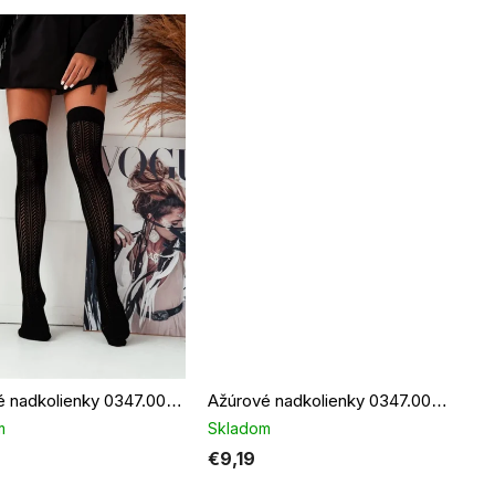
Ažúrové nadkolienky 0347.002 čierne
Ažúrové nadkolienky 0347.002 béžové
m
Skladom
€9,19