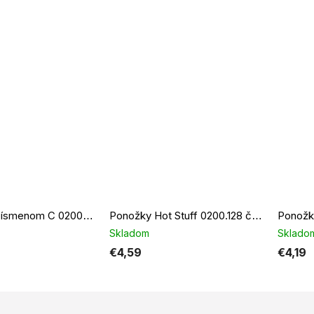
Ponožky s písmenom C 0200.078 bielo čierne
Ponožky Hot Stuff 0200.128 čierne
Skladom
Sklado
€4,59
€4,19
O
v
l