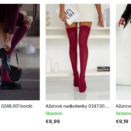
 0248.001 bordó
Ažúrové nadkolienky 0347.002 bordó
Skladom
Sklado
€8,99
€9,19