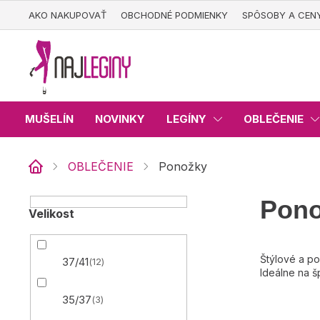
Prejsť
AKO NAKUPOVAŤ
OBCHODNÉ PODMIENKY
SPÔSOBY A CEN
na
obsah
MUŠELÍN
NOVINKY
LEGÍNY
OBLEČENIE
OBLEČENIE
Ponožky
Domov
B
Pon
Velikost
o
č
n
Štýlové a po
37/41
12
ý
Ideálne na š
p
a
35/37
3
n