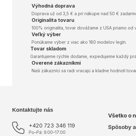
Výhodná doprava
Doprava už od 3,5 € a pri nákupe nad 50 € zadarm
Originalita tovaru
100% originalita, tovar dovážame z USA priamo od 
Veľký výber
Ponúkame výber z viac ako 180 modelov legín.
Tovar skladom
Garantujeme rýchle dodanie, expedujeme každý pr
Overené zákazníkmi
Naši zákazníci sa radi vracajú a kladne hodnotí tovar
Z
Kontaktujte nás
Všetko o 
á
p
+420 723 346 119
Spôsoby a
ä
Po–Pá: 9:00–17:00