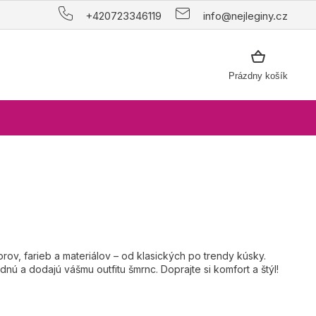
+420723346119
info@nejleginy.cz
NÁKUPNÝ
Prázdny košík
KOŠÍK
v, farieb a materiálov – od klasických po trendy kúsky.
dnú a dodajú vášmu outfitu šmrnc. Doprajte si komfort a štýl!