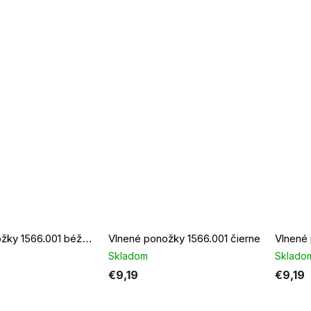
Vlnené ponožky 1566.001 čierne
Vlnené 
Vlnené ponožky 1566.001 béžové
Skladom
Sklado
€9,19
€9,19