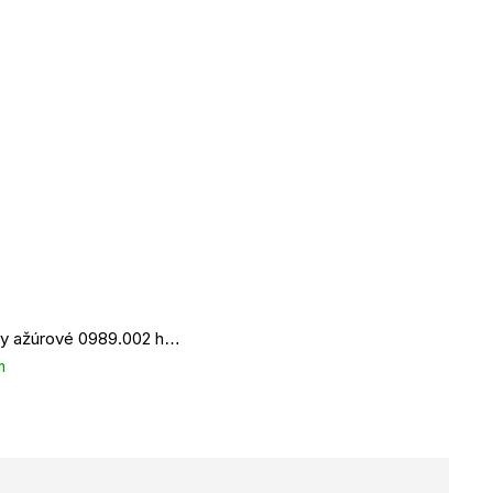
Ponožky ažúrové 0989.002 hnedé
m