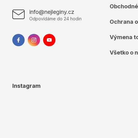
t
Obchodné
i
info@nejleginy.cz
e
Odpovídáme do 24 hodin
Ochrana o
Výmena t
Všetko o 
Instagram