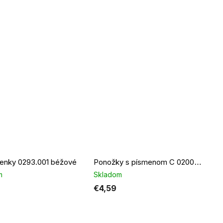
ienky 0293.001 béžové
Ponožky s písmenom C 0200.078 čierno biele
m
Skladom
€4,59