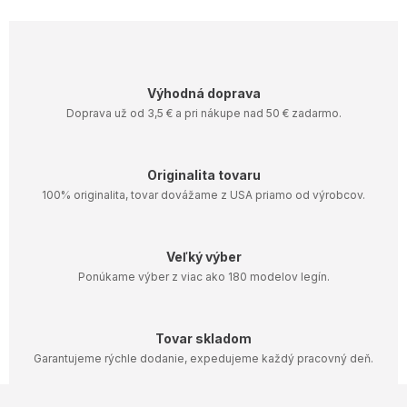
v
l
á
d
a
Výhodná doprava
c
i
Doprava už od 3,5 € a pri nákupe nad 50 € zadarmo.
e
p
r
Originalita tovaru
v
100% originalita, tovar dovážame z USA priamo od výrobcov.
k
y
v
ý
Veľký výber
p
Ponúkame výber z viac ako 180 modelov legín.
i
s
u
Tovar skladom
Garantujeme rýchle dodanie, expedujeme každý pracovný deň.