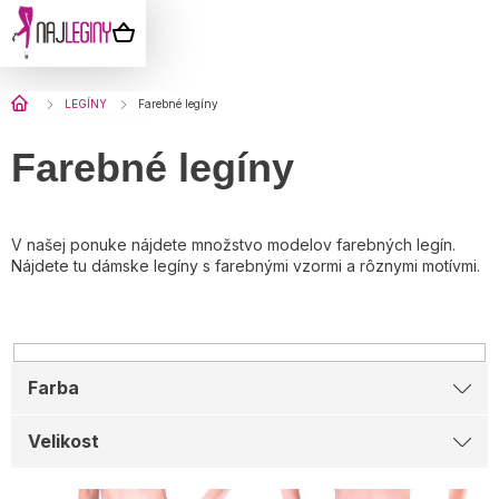
Prejsť
na
NÁKUPNÝ
obsah
KOŠÍK
Domov
LEGÍNY
Farebné legíny
Farebné legíny
V našej ponuke nájdete množstvo modelov farebných legín.
Nájdete tu dámske legíny s farebnými vzormi a rôznymi motívmi.
Farba
Velikost