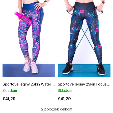
V
ý
p
i
s
p
r
o
d
u
k
t
o
v
Športové legíny 2Skin Water World
Športové legíny 2Skin Focus black
Skladom
Skladom
€41,29
€41,29
2
položiek celkom
O