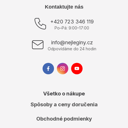
Z
Kontaktujte nás
á
p
+420 723 346 119
ä
Po–Pá: 9:00–17:00
t
i
info@nejleginy.cz
e
Odpovídáme do 24 hodin
Všetko o nákupe
Spôsoby a ceny doručenia
Obchodné podmienky