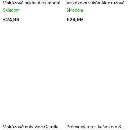
Viskózová sukňa Alex modrá
Viskózová sukňa Alex ružová
Skladom
Skladom
€24,99
€24,99
Viskózové nohavice Camilla hnedé
Prémiový top s kašmírom Sense čierny