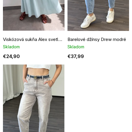
u
k
t
o
v
Barelové džínsy Drew modré
Viskózová sukňa Alex svetlo modrá
Skladom
Skladom
€24,90
€37,99