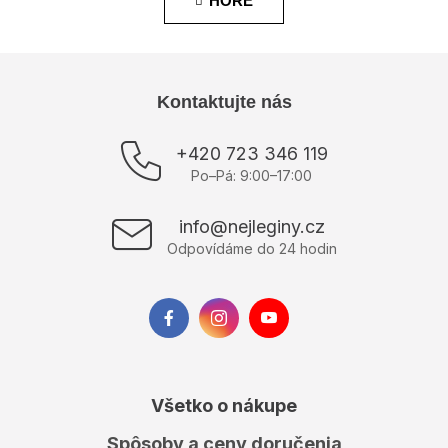
HORE
á
k
o
d
v
a
a
c
n
i
i
Z
Kontaktujte nás
e
e
á
p
r
p
+420 723 346 119
v
ä
Po–Pá: 9:00–17:00
k
t
y
i
v
info@nejleginy.cz
e
ý
Odpovídáme do 24 hodin
p
i
s
u
Všetko o nákupe
Spôsoby a ceny doručenia