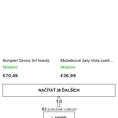
Komplet Girona 3v1 hnedý
Mušelínové šaty Viola svetlo modré
Skladom
Skladom
€70,49
€36,99
NAČÍTAŤ 36 ĎALŠÍCH
S
1
3
t
O
r
82
položiek celkom
v
á
l
n