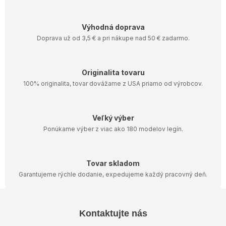
Výhodná doprava
Doprava už od 3,5 € a pri nákupe nad 50 € zadarmo.
Originalita tovaru
100% originalita, tovar dovážame z USA priamo od výrobcov.
Veľký výber
Ponúkame výber z viac ako 180 modelov legín.
Tovar skladom
Garantujeme rýchle dodanie, expedujeme každý pracovný deň.
Z
Kontaktujte nás
á