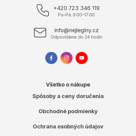
p
+420 723 346 119
ä
Po–Pá: 9:00–17:00
t
i
info@nejleginy.cz
e
Odpovídáme do 24 hodin
Všetko o nákupe
Spôsoby a ceny doručenia
Obchodné podmienky
Ochrana osobných údajov