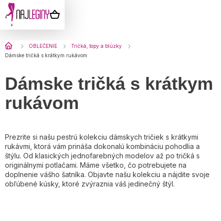
Prejsť
na
NÁKUPNÝ
obsah
KOŠÍK
Domov
OBLEČENIE
Tričká, topy a blúzky
Dámske tričká s krátkym rukávom
Dámske tričká s krátkym
rukávom
Prezrite si našu pestrú kolekciu dámskych tričiek s krátkymi
rukávmi, ktorá vám prináša dokonalú kombináciu pohodlia a
štýlu. Od klasických jednofarebných modelov až po tričká s
originálnymi potlačami. Máme všetko, čo potrebujete na
doplnenie vášho šatníka. Objavte našu kolekciu a nájdite svoje
obľúbené kúsky, ktoré zvýraznia váš jedinečný štýl.