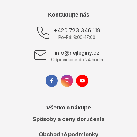
Z
Kontaktujte nás
á
p
+420 723 346 119
ä
Po–Pá: 9:00–17:00
t
i
info@nejleginy.cz
e
Odpovídáme do 24 hodin
Všetko o nákupe
Spôsoby a ceny doručenia
Obchodné podmienky