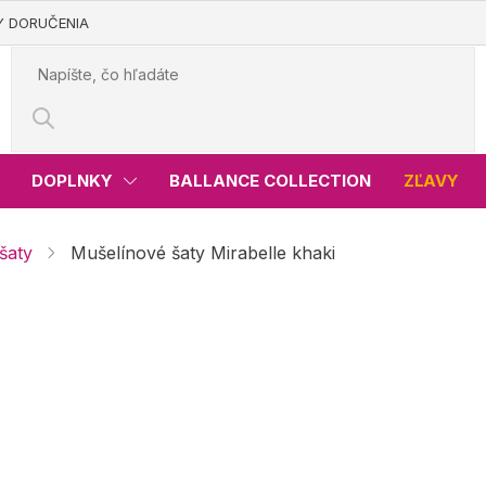
Y DORUČENIA
DOPLNKY
BALLANCE COLLECTION
ZĽAVY
šaty
Mušelínové šaty Mirabelle khaki
le khaki
€42,99
Jednotková
Skladom
cena:
Variant