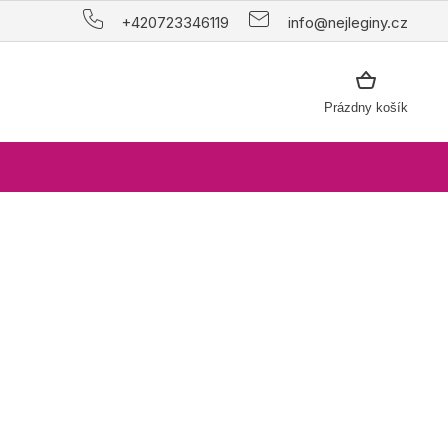
+420723346119
info@nejleginy.cz
NÁKUPNÝ
Prázdny košík
KOŠÍK