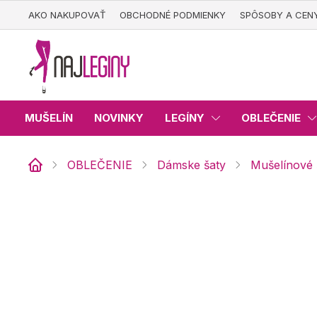
Prejsť
AKO NAKUPOVAŤ
OBCHODNÉ PODMIENKY
SPÔSOBY A CEN
na
obsah
MUŠELÍN
NOVINKY
LEGÍNY
OBLEČENIE
OBLEČENIE
Dámske šaty
Mušelínové 
Domov
Mušelínové šaty Mirabel