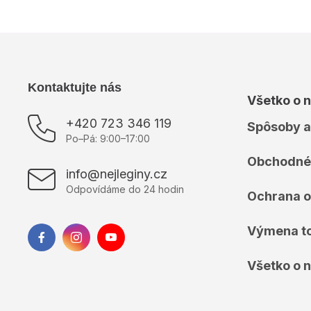
Z
Kontaktujte nás
Všetko o 
á
p
+420 723 346 119
Spôsoby a
ä
Po–Pá: 9:00–17:00
t
Obchodné
i
info@nejleginy.cz
e
Odpovídáme do 24 hodin
Ochrana o
Výmena t
Všetko o 