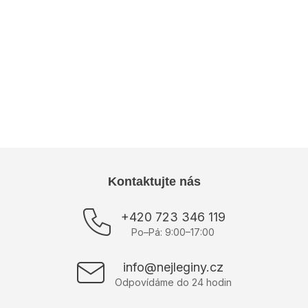
Délka: 36 cm
Dodatočné parametre
Kategória
:
Mušelínové komplety
Farba
:
Zelená
Výrobce
:
ItModa
Položka bola vypredaná…
Z
Kontaktujte nás
á
p
+420 723 346 119
ä
Po–Pá: 9:00–17:00
t
i
info@nejleginy.cz
e
Odpovídáme do 24 hodin