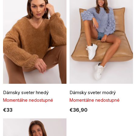
p
i
s
p
r
o
d
u
k
t
o
v
Dámsky sveter hnedý
Dámsky sveter modrý
Momentálne nedostupné
Momentálne nedostupné
€33
€36,90