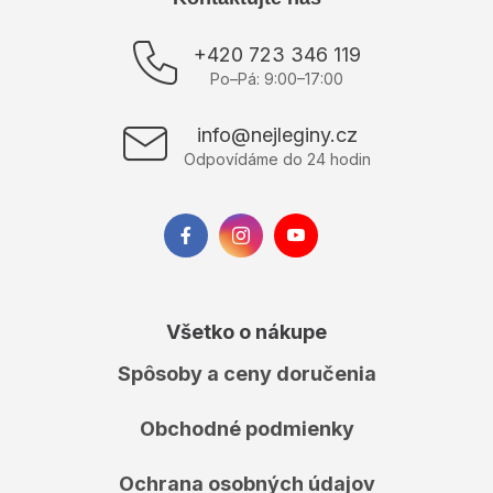
á
p
+420 723 346 119
ä
Po–Pá: 9:00–17:00
t
i
info@nejleginy.cz
e
Odpovídáme do 24 hodin
Všetko o nákupe
Spôsoby a ceny doručenia
Obchodné podmienky
Ochrana osobných údajov