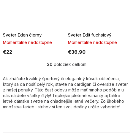
Sveter Eden čierny
Sveter Edit fuchsiový
Momentálne nedostupné
Momentálne nedostupné
€22
€36,90
20
položiek celkom
O
v
l
Ak zháňate kvalitný športový či elegantný kúsok oblečenia,
á
ktorý sa dá nosiť celý rok, stavte na cardigan či oversize sveter
d
z našej ponuky. Táto časť odevu môže mať mnoho podôb a u
a
nás nájdete všetky štýly! Teplejšie pletené varianty aj ľahké
c
letné dámske svetre na chladnejšie letné večery. Zo širokého
i
množstva farieb i strihov si ten svoj ideálny určite vyberiete!
e
p
r
v