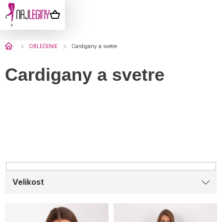
Prejsť
na
NÁKUPNÝ
obsah
KOŠÍK
Domov
OBLEČENIE
Cardigany a svetre
Cardigany a svetre
Velikost
V
ý