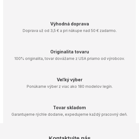
k
y
v
ý
Výhodná doprava
p
i
Doprava už od 3,5 € a pri nákupe nad 50 € zadarmo.
s
u
Originalita tovaru
100% originalita, tovar dovážame z USA priamo od výrobcov.
Veľký výber
Ponúkame výber z viac ako 180 modelov legín.
Tovar skladom
Garantujeme rýchle dodanie, expedujeme každý pracovný deň.
Z
Kontaktujte nás