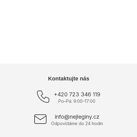
Dodatočné parametre
Kategória
:
Dámske košele
Farba
:
Modrá
Materiál
:
Mušelín
Výrobce
:
ItModa
Z
Kontaktujte nás
á
p
+420 723 346 119
ä
Po–Pá: 9:00–17:00
t
i
info@nejleginy.cz
e
Odpovídáme do 24 hodin