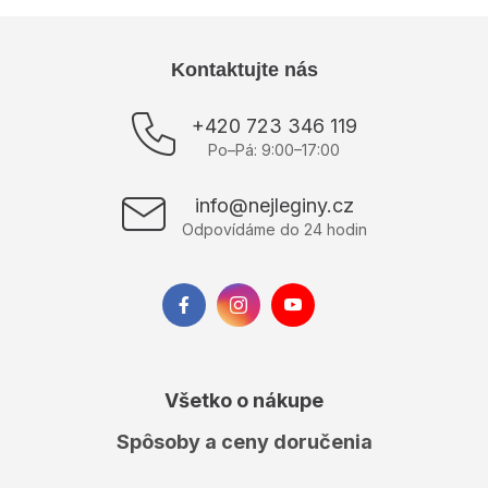
Z
Kontaktujte nás
á
p
+420 723 346 119
ä
Po–Pá: 9:00–17:00
t
i
info@nejleginy.cz
e
Odpovídáme do 24 hodin
Všetko o nákupe
Spôsoby a ceny doručenia