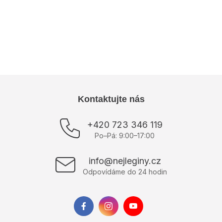
Kategória
:
Cardigany a svetre
EAN
:
2016103445875
Materiál
:
Akryl
Výrobce
:
Wool Fashion Italia
Z
Kontaktujte nás
á
p
+420 723 346 119
ä
Po–Pá: 9:00–17:00
t
i
info@nejleginy.cz
e
Odpovídáme do 24 hodin