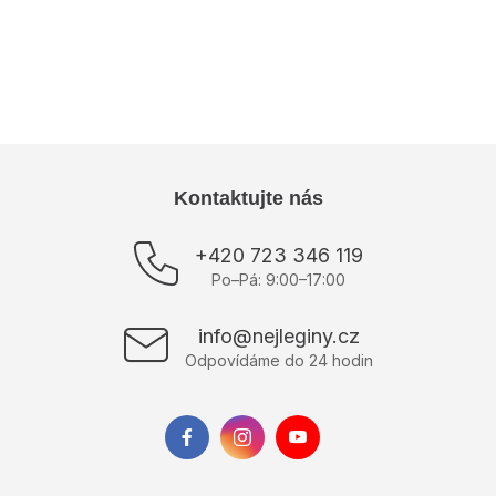
Kategória
:
Dámske teplákové súpravy
Farba
:
Kaki
Výrobce
:
ItModa
Z
Kontaktujte nás
á
p
+420 723 346 119
ä
Po–Pá: 9:00–17:00
t
i
info@nejleginy.cz
e
Odpovídáme do 24 hodin