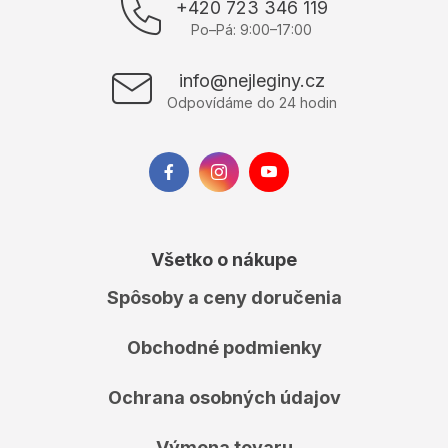
p
+420 723 346 119
ä
Po–Pá: 9:00–17:00
t
i
info@nejleginy.cz
e
Odpovídáme do 24 hodin
Všetko o nákupe
Spôsoby a ceny doručenia
Obchodné podmienky
Ochrana osobných údajov
Výmena tovaru