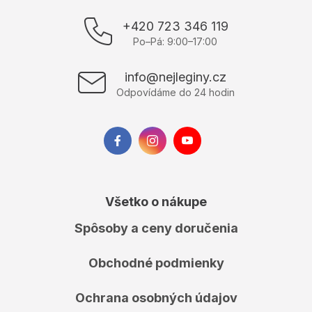
á
p
+420 723 346 119
ä
Po–Pá: 9:00–17:00
t
i
info@nejleginy.cz
e
Odpovídáme do 24 hodin
Všetko o nákupe
Spôsoby a ceny doručenia
Obchodné podmienky
Ochrana osobných údajov