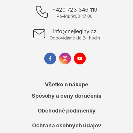
á
p
+420 723 346 119
ä
Po–Pá: 9:00–17:00
t
i
info@nejleginy.cz
e
Odpovídáme do 24 hodin
Všetko o nákupe
Spôsoby a ceny doručenia
Obchodné podmienky
Ochrana osobných údajov