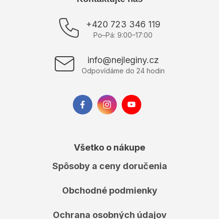
á
p
+420 723 346 119
ä
Po–Pá: 9:00–17:00
t
i
info@nejleginy.cz
e
Odpovídáme do 24 hodin
Všetko o nákupe
Spôsoby a ceny doručenia
Obchodné podmienky
Ochrana osobných údajov