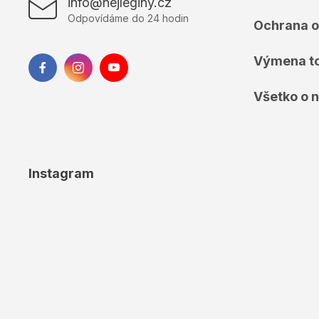
info@nejleginy.cz
e
Odpovídáme do 24 hodin
Ochrana o
Výmena t
Všetko o 
Instagram