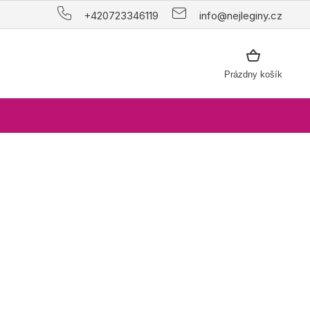
+420723346119
info@nejleginy.cz
NÁKUPNÝ
Prázdny košík
KOŠÍK