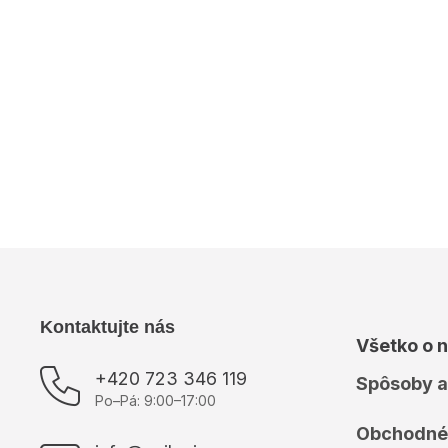
Dodatočné parametre
Kategória
:
Mušelínové šaty
Rukáv
:
3/4 rukáv
Výrobce
:
ItModa
Z
Kontaktujte nás
Všetko o 
á
p
+420 723 346 119
Spôsoby a
ä
Po–Pá: 9:00–17:00
t
Obchodné
i