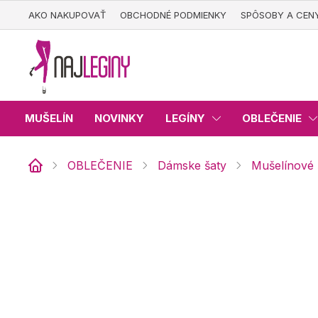
Prejsť
AKO NAKUPOVAŤ
OBCHODNÉ PODMIENKY
SPÔSOBY A CEN
na
obsah
MUŠELÍN
NOVINKY
LEGÍNY
OBLEČENIE
OBLEČENIE
Dámske šaty
Mušelínové 
Domov
Mušelínové šaty Viola d