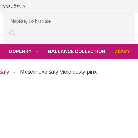
Y DORUČENIA
DOPLNKY
BALLANCE COLLECTION
ZĽAVY
šaty
Mušelínové šaty Viola dusty pink
usty pink
€36,99
Jednotková
Vypredané
cena:
Variant