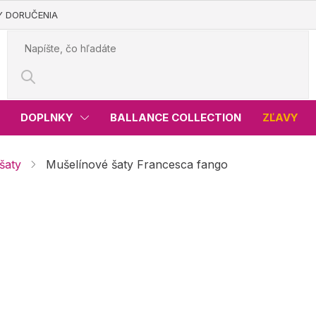
Y DORUČENIA
DOPLNKY
BALLANCE COLLECTION
ZĽAVY
šaty
Mušelínové šaty Francesca fango
sca fango
€41,99
Jednotková
Skladom
cena:
Variant