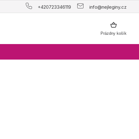
+420723346119
info@nejleginy.cz
NÁKUPNÝ
Prázdny košík
KOŠÍK