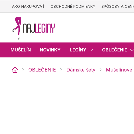
Prejsť
AKO NAKUPOVAŤ
OBCHODNÉ PODMIENKY
SPÔSOBY A CEN
na
obsah
MUŠELÍN
NOVINKY
LEGÍNY
OBLEČENIE
OBLEČENIE
Dámske šaty
Mušelínové 
Domov
Mušelínové šaty France