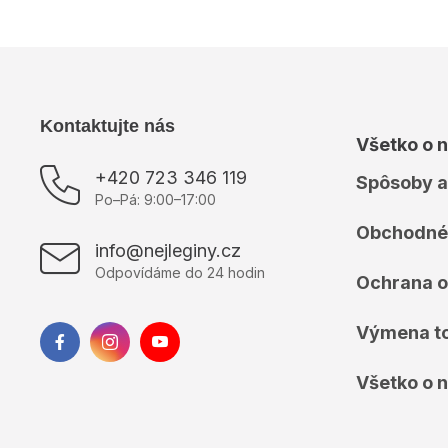
Z
Kontaktujte nás
Všetko o 
á
p
+420 723 346 119
Spôsoby a
ä
Po–Pá: 9:00–17:00
t
Obchodné
i
info@nejleginy.cz
e
Odpovídáme do 24 hodin
Ochrana o
Výmena t
Všetko o 