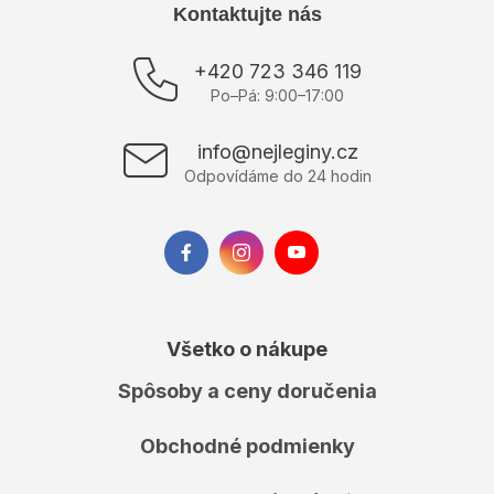
Z
Kontaktujte nás
á
p
+420 723 346 119
ä
Po–Pá: 9:00–17:00
t
i
info@nejleginy.cz
e
Odpovídáme do 24 hodin
Všetko o nákupe
Spôsoby a ceny doručenia
Obchodné podmienky