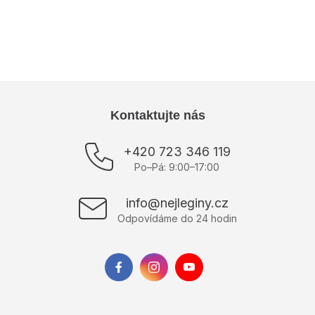
Farba
:
Sivá
Výrobce
:
Sempre
Položka bola vypredaná…
Z
Kontaktujte nás
á
p
+420 723 346 119
ä
Po–Pá: 9:00–17:00
t
i
info@nejleginy.cz
e
Odpovídáme do 24 hodin