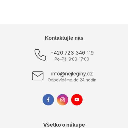
Výrobce
:
ELLENS
Z
Kontaktujte nás
á
p
+420 723 346 119
ä
Po–Pá: 9:00–17:00
t
i
info@nejleginy.cz
e
Odpovídáme do 24 hodin
Všetko o nákupe