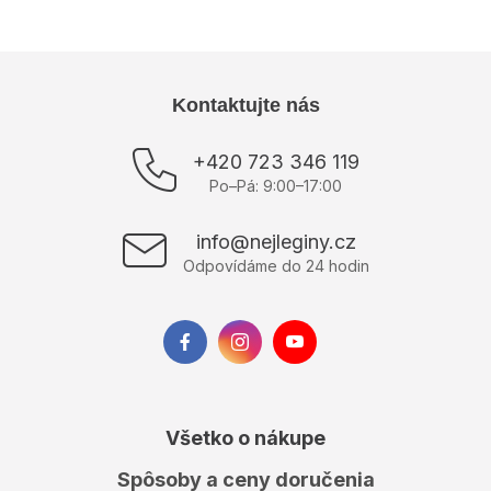
Z
Kontaktujte nás
á
p
+420 723 346 119
ä
Po–Pá: 9:00–17:00
t
i
info@nejleginy.cz
e
Odpovídáme do 24 hodin
Všetko o nákupe
Spôsoby a ceny doručenia