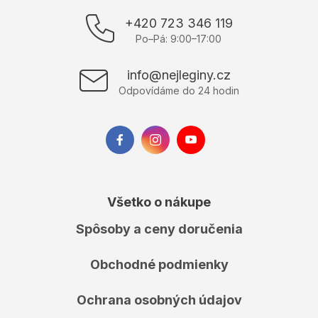
á
p
+420 723 346 119
ä
Po–Pá: 9:00–17:00
t
i
info@nejleginy.cz
e
Odpovídáme do 24 hodin
Všetko o nákupe
Spôsoby a ceny doručenia
Obchodné podmienky
Ochrana osobných údajov