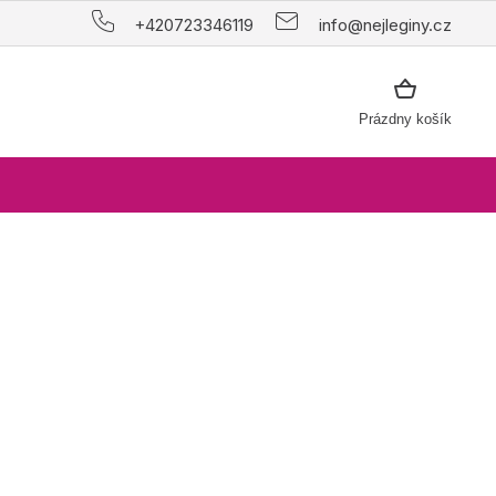
+420723346119
info@nejleginy.cz
NÁKUPNÝ
Prázdny košík
KOŠÍK
t