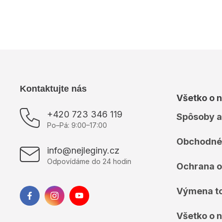
Kategória
:
Pančuchy
Výrobce
:
Bas Bleu
Z
Kontaktujte nás
Všetko o 
á
p
+420 723 346 119
Spôsoby a
ä
Po–Pá: 9:00–17:00
t
Obchodné
i
info@nejleginy.cz
e
Odpovídáme do 24 hodin
Ochrana o
Výmena t
Všetko o 