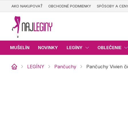
Prejsť
AKO NAKUPOVAŤ
OBCHODNÉ PODMIENKY
SPÔSOBY A CEN
na
obsah
MUŠELÍN
NOVINKY
LEGÍNY
OBLEČENIE
LEGÍNY
Pančuchy
Pančuchy Vivien č
Domov
Pančuchy Vivien čierne