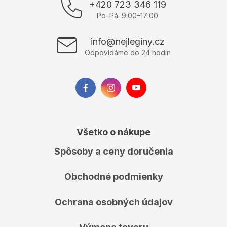
p
+420 723 346 119
ä
Po–Pá: 9:00–17:00
t
i
info@nejleginy.cz
e
Odpovídáme do 24 hodin
Všetko o nákupe
Spôsoby a ceny doručenia
Obchodné podmienky
Ochrana osobných údajov