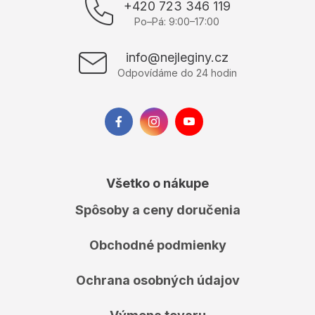
p
+420 723 346 119
ä
Po–Pá: 9:00–17:00
t
i
info@nejleginy.cz
e
Odpovídáme do 24 hodin
Všetko o nákupe
Spôsoby a ceny doručenia
Obchodné podmienky
Ochrana osobných údajov