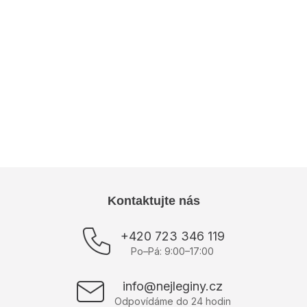
S/M.
Dodatočné parametre
Kategória
:
Dámske teplákové súpravy
Výrobce
:
ELLENS
Z
Kontaktujte nás
á
p
+420 723 346 119
ä
Po–Pá: 9:00–17:00
t
i
info@nejleginy.cz
e
Odpovídáme do 24 hodin