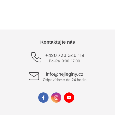
Kategória
:
Športové topy
Výrobce
:
ELLENS
Z
Kontaktujte nás
á
p
+420 723 346 119
ä
Po–Pá: 9:00–17:00
t
i
info@nejleginy.cz
e
Odpovídáme do 24 hodin