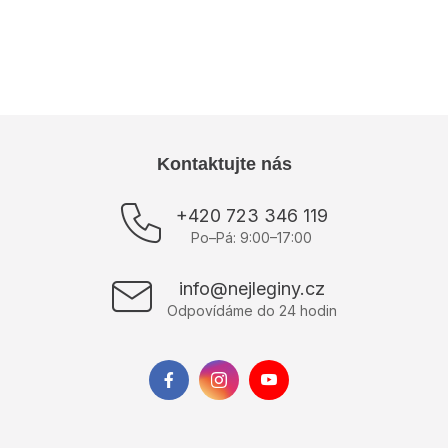
Kategória
:
Športové topy
Výrobce
:
ELLENS
Z
Kontaktujte nás
á
p
+420 723 346 119
ä
Po–Pá: 9:00–17:00
t
i
info@nejleginy.cz
e
Odpovídáme do 24 hodin